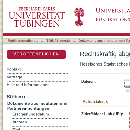
Rechtskräftig abgeurteilte und verurteilte P
DSpace Repositorium (Manakin basiert)
Publikationsdienste
→
TOBIAS-portale
→
Dokumente aus Instituten und Pa
Rechtskräftig abg
VERÖFFENTLICHEN
Hessisches Statistisches
Kontakt
Verträge
Dateien:
Hilfe und Informationen
Stöbern
Aufrufstatistik
Dokumente aus Instituten und
Partnereinrichtungen
Zitierfähiger Link (URI):
Erscheinungsdatum
Autoren
Titel