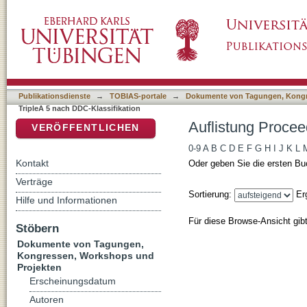
Auflistung Proceedings of TripleA 5 nach DDC
DSpace Repositorium (Manakin basiert)
Publikationsdienste
→
TOBIAS-portale
→
Dokumente von Tagungen, Kongr
TripleA 5 nach DDC-Klassifikation
Auflistung Procee
VERÖFFENTLICHEN
0-9
A
B
C
D
E
F
G
H
I
J
K
L
Kontakt
Oder geben Sie die ersten Bu
Verträge
Sortierung:
Er
Hilfe und Informationen
Für diese Browse-Ansicht gib
Stöbern
Dokumente von Tagungen,
Kongressen, Workshops und
Projekten
Erscheinungsdatum
Autoren