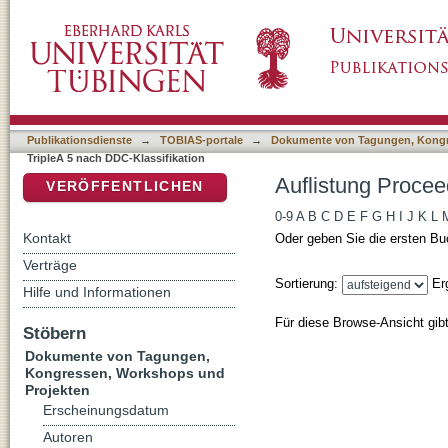
Auflistung Proceedings of TripleA 5 nach DDC
DSpace Repositorium (Manakin basiert)
Publikationsdienste
→
TOBIAS-portale
→
Dokumente von Tagungen, Kongr
TripleA 5 nach DDC-Klassifikation
Auflistung Procee
VERÖFFENTLICHEN
0-9
A
B
C
D
E
F
G
H
I
J
K
L
Kontakt
Oder geben Sie die ersten Bu
Verträge
Sortierung:
Er
Hilfe und Informationen
Für diese Browse-Ansicht gib
Stöbern
Dokumente von Tagungen,
Kongressen, Workshops und
Projekten
Erscheinungsdatum
Autoren