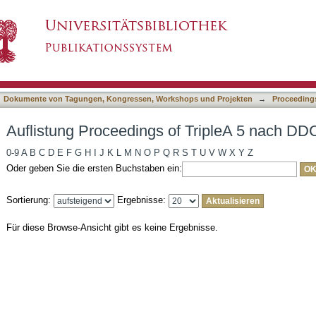
 TripleA 5 nach DDC-Klassifikation
asiert)
Dokumente von Tagungen, Kongressen, Workshops und Projekten
→
Proceedings
Auflistung Proceedings of TripleA 5 nach DDC
0-9
A
B
C
D
E
F
G
H
I
J
K
L
M
N
O
P
Q
R
S
T
U
V
W
X
Y
Z
Oder geben Sie die ersten Buchstaben ein:
Sortierung:
Ergebnisse:
Für diese Browse-Ansicht gibt es keine Ergebnisse.