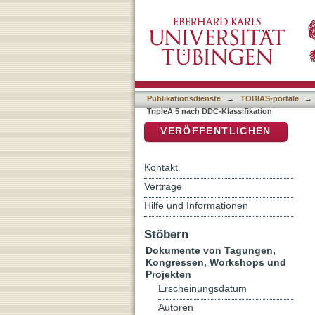
Auflistung Proceedings of
DSpace Repositorium (Manakin b
Publikationsdienste
→
TOBIAS-portale
→
TripleA 5 nach DDC-Klassifikation
VERÖFFENTLICHEN
Kontakt
Verträge
Hilfe und Informationen
Stöbern
Dokumente von Tagungen,
Kongressen, Workshops und
Projekten
Erscheinungsdatum
Autoren