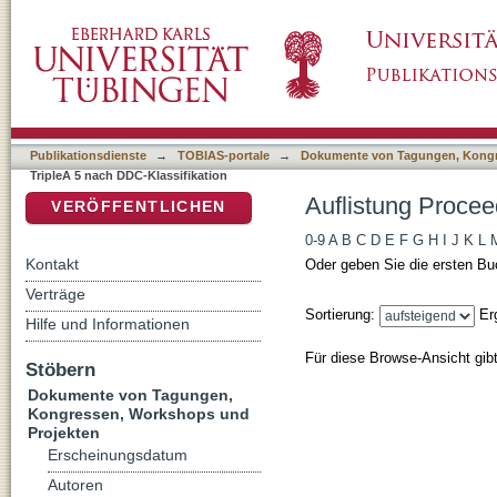
Auflistung Proceedings of TripleA 5 nach DDC
DSpace Repositorium (Manakin basiert)
Publikationsdienste
→
TOBIAS-portale
→
Dokumente von Tagungen, Kongr
TripleA 5 nach DDC-Klassifikation
Auflistung Procee
VERÖFFENTLICHEN
0-9
A
B
C
D
E
F
G
H
I
J
K
L
Kontakt
Oder geben Sie die ersten Bu
Verträge
Sortierung:
Er
Hilfe und Informationen
Für diese Browse-Ansicht gib
Stöbern
Dokumente von Tagungen,
Kongressen, Workshops und
Projekten
Erscheinungsdatum
Autoren