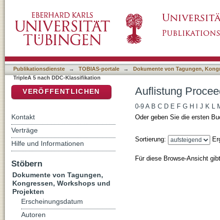
Auflistung Proceedings of TripleA 5 nach DDC
DSpace Repositorium (Manakin basiert)
Publikationsdienste
→
TOBIAS-portale
→
Dokumente von Tagungen, Kongr
TripleA 5 nach DDC-Klassifikation
Auflistung Procee
VERÖFFENTLICHEN
0-9
A
B
C
D
E
F
G
H
I
J
K
L
Kontakt
Oder geben Sie die ersten Bu
Verträge
Sortierung:
Er
Hilfe und Informationen
Für diese Browse-Ansicht gib
Stöbern
Dokumente von Tagungen,
Kongressen, Workshops und
Projekten
Erscheinungsdatum
Autoren