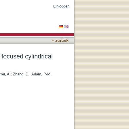
r beams with gold
Einloggen
« zurück
y focused cylindrical
rer, A.
;
Zhang, D.
;
Adam, P-M
;