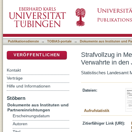
Strafvollzug in Mecklenburg-Vorpommern. Tei
DSpace Repositorium (Manakin basiert)
Justizvollzugsanstalten 2015
Publikationsdienste
→
TOBIAS-portale
→
Dokumente aus Instituten und Pa
Strafvollzug in M
VERÖFFENTLICHEN
Verwahrte in den 
Kontakt
Statistisches Landesamt
Verträge
Hilfe und Informationen
Dateien:
Stöbern
Dokumente aus Instituten und
Partnereinrichtungen
Aufrufstatistik
Erscheinungsdatum
Zitierfähiger Link (URI):
Autoren
Titel