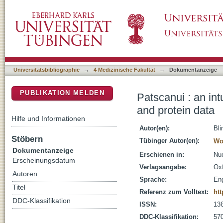
Patscanui : an intuitive web interface for se
DSpace Repositorium (Manakin basiert)
Universitätsbibliographie
→
4 Medizinische Fakultät
→
Dokumentanzeige
PUBLIKATION MELDEN
Patscanui : an int
and protein data
Hilfe und Informationen
Autor(en):
Bli
Stöbern
Tübinger Autor(en):
Wo
Dokumentanzeige
Erschienen in:
Nuc
Erscheinungsdatum
Verlagsangabe:
Oxf
Autoren
Sprache:
Eng
Titel
Referenz zum Volltext:
htt
DDC-Klassifikation
ISSN:
13
DDC-Klassifikation:
570