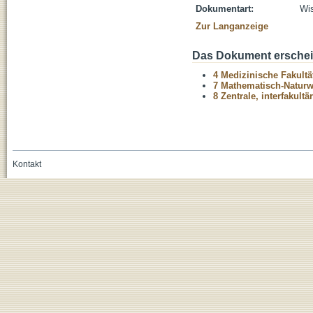
Dokumentart:
Wis
Zur Langanzeige
Das Dokument erschein
4 Medizinische Fakultä
7 Mathematisch-Naturwi
8 Zentrale, interfakult
Kontakt