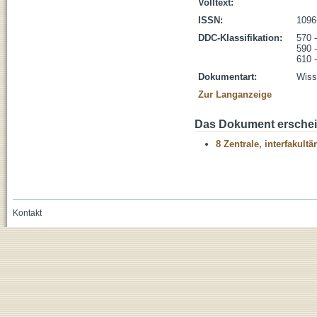
Volltext:
ISSN:
1096
DDC-Klassifikation:
570 
590 -
610 
Dokumentart:
Wisse
Zur Langanzeige
Das Dokument erschein
8 Zentrale, interfakult
Kontakt