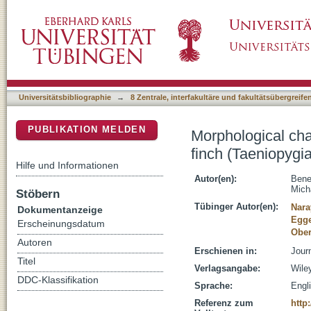
Morphological characterization of HVC projec
DSpace Repositorium (Manakin basiert)
Universitätsbibliographie
→
8 Zentrale, interfakultäre und fakultätsübergreif
PUBLIKATION MELDEN
Morphological cha
finch (Taeniopygia
Hilfe und Informationen
Autor(en):
Bene
Mich
Stöbern
Tübinger Autor(en):
Nara
Dokumentanzeige
Egge
Erscheinungsdatum
Ober
Autoren
Erschienen in:
Jour
Titel
Verlagsangabe:
Wile
DDC-Klassifikation
Sprache:
Engl
Referenz zum
http