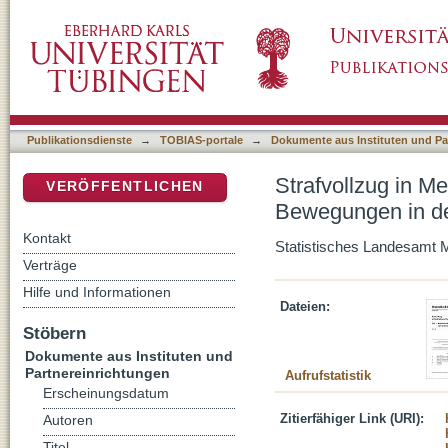
Strafvollzug in Mecklenburg-Vorpommern. Te
DSpace Repositorium (Manakin basiert)
Justizvollzugsanstalten 2012
Publikationsdienste
→
TOBIAS-portale
→
Dokumente aus Instituten und Pa
Strafvollzug in M
VERÖFFENTLICHEN
Bewegungen in de
Kontakt
Statistisches Landesamt
Verträge
Hilfe und Informationen
Dateien:
Stöbern
Dokumente aus Instituten und
Partnereinrichtungen
Aufrufstatistik
Erscheinungsdatum
Zitierfähiger Link (URI):
Autoren
Titel