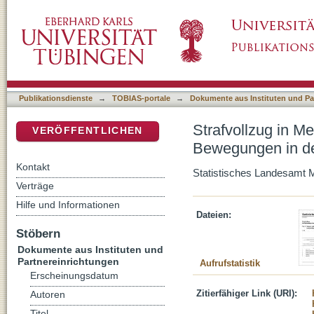
Strafvollzug in Mecklenburg-Vorpommern. Te
DSpace Repositorium (Manakin basiert)
Justizvollzugsanstalten 2010
Publikationsdienste
→
TOBIAS-portale
→
Dokumente aus Instituten und Pa
Strafvollzug in M
VERÖFFENTLICHEN
Bewegungen in de
Kontakt
Statistisches Landesamt
Verträge
Hilfe und Informationen
Dateien:
Stöbern
Dokumente aus Instituten und
Partnereinrichtungen
Aufrufstatistik
Erscheinungsdatum
Zitierfähiger Link (URI):
Autoren
Titel