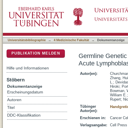
Germline Genetic IKZF1 Variation and Predi
DSpace Repositorium (Manakin basiert)
Universitätsbibliographie
→
4 Medizinische Fakultät
→
Dokumentanzeige
PUBLIKATION MELDEN
Germline Genetic 
Acute Lymphoblas
Hilfe und Informationen
Autor(en):
Churchman,
Zhang, Hui
Stöbern
L.
;
Devida
Dokumentanzeige
Hiroki
;
Por
Bowman, W
Erscheinungsdatum
William E.
Rupert
;
Ni
Autoren
Tübinger
Handgreti
Titel
Autor(en):
DDC-Klassifikation
Erschienen in:
Cancer Cel
Verlagsangabe:
Cell Press