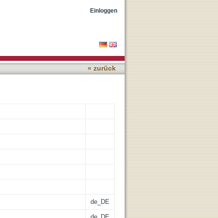
stem respiration under
Einloggen
« zurück
de_DE
de_DE