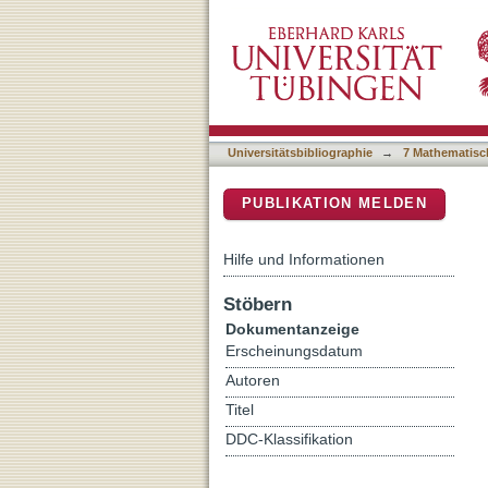
Woody debris is related t
DSpace Repositorium (Manakin b
baseflow conditions
Universitätsbibliographie
→
7 Mathematisc
PUBLIKATION MELDEN
Hilfe und Informationen
Stöbern
Dokumentanzeige
Erscheinungsdatum
Autoren
Titel
DDC-Klassifikation