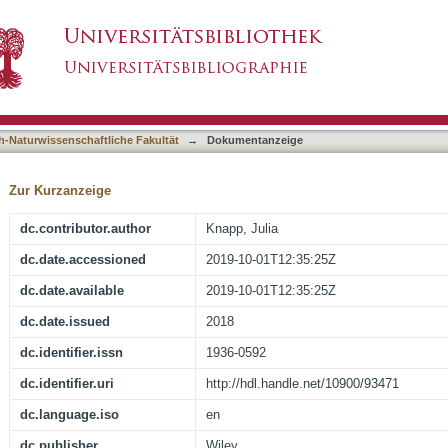
o reach-scale hotspots of lowland stream ecosy
asiert)
h-Naturwissenschaftliche Fakultät
→
Dokumentanzeige
Zur Kurzanzeige
dc.contributor.author
Knapp, Julia
dc.date.accessioned
2019-10-01T12:35:25Z
dc.date.available
2019-10-01T12:35:25Z
dc.date.issued
2018
dc.identifier.issn
1936-0592
dc.identifier.uri
http://hdl.handle.net/10900/93471
dc.language.iso
en
dc.publisher
Wiley