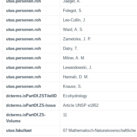
utue.personen.roh
Jaeger, A.
utue.personen.roh
Folegot, S.
utue.personen.roh
Lee-Cullin, J.
utue.personen.roh
Ward, A. S.
utue.personen.roh
Zarnetske, J. P.
utue.personen.roh
Datry, T.
utue.personen.roh
Milner, A. M.
utue.personen.roh
Lewandowski, J.
utue.personen.roh
Hannah, D. M.
utue.personen.roh
Krause, S.
dcterms.isPartOf.ZSTitelID
Ecohydrology
dcterms.isPartOf.ZS-Issue
Article UNSP e1952
dcterms.isPartOf.ZS-
11
Volume
utue.fakultaet
07 Mathematisch-Naturwissenschaftliche 