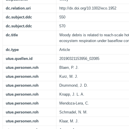
dc.relation.uri
http://dx.doi.org/10.1002/eco.1952
dc.subject.ddc
550
dc.subject.ddc
570
dc.title
Woody debris is related to reach-scale ho
ecosystem respiration under baseflow con
dc.type
Article
utue.quellen.id
20190321153956_02085
utue.personen.roh
Blaen, P. J.
utue.personen.roh
Kurz, M. J.
utue.personen.roh
Drummond, J. D.
utue.personen.roh
Knapp, J. L. A.
utue.personen.roh
Mendoza-Lera, C.
utue.personen.roh
Schmadel, N. M.
utue.personen.roh
Klaar, M. J.