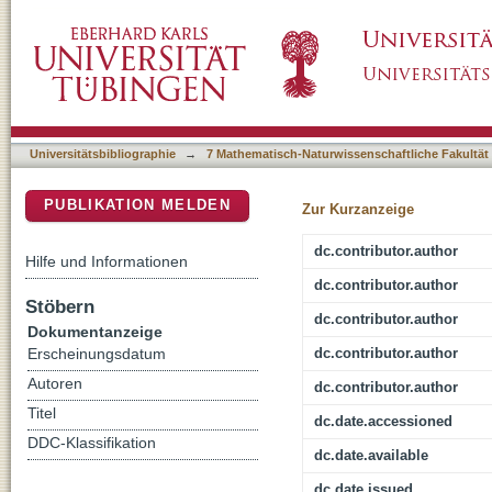
Spin State in Perfluorinated FePc Films on 
DSpace Repositorium (Manakin basiert)
Universitätsbibliographie
→
7 Mathematisch-Naturwissenschaftliche Fakultät
PUBLIKATION MELDEN
Zur Kurzanzeige
dc.contributor.author
Hilfe und Informationen
dc.contributor.author
Stöbern
dc.contributor.author
Dokumentanzeige
dc.contributor.author
Erscheinungsdatum
Autoren
dc.contributor.author
Titel
dc.date.accessioned
DDC-Klassifikation
dc.date.available
dc.date.issued