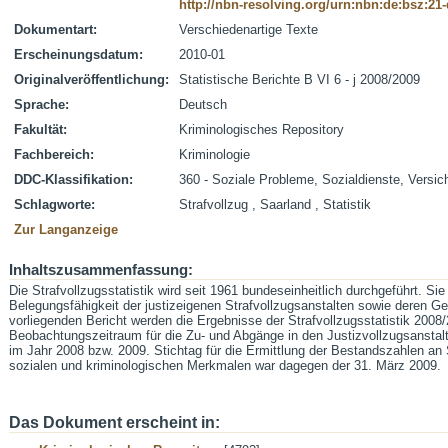
http://nbn-resolving.org/urn:nbn:de:bsz:21
Dokumentart:
Verschiedenartige Texte
Erscheinungsdatum:
2010-01
Originalveröffentlichung:
Statistische Berichte B VI 6 - j 2008/2009
Sprache:
Deutsch
Fakultät:
Kriminologisches Repository
Fachbereich:
Kriminologie
DDC-Klassifikation:
360 - Soziale Probleme, Sozialdienste, Versi
Schlagworte:
Strafvollzug , Saarland , Statistik
Zur Langanzeige
Inhaltszusammenfassung:
Die Strafvollzugsstatistik wird seit 1961 bundeseinheitlich durchgeführt. Si
Belegungsfähigkeit der justizeigenen Strafvollzugsanstalten sowie deren 
vorliegenden Bericht werden die Ergebnisse der Strafvollzugsstatistik 2008/2
Beobachtungszeitraum für die Zu- und Abgänge in den Justizvollzugsanstal
im Jahr 2008 bzw. 2009. Stichtag für die Ermittlung der Bestandszahlen an
sozialen und kriminologischen Merkmalen war dagegen der 31. März 2009.
Das Dokument erscheint in: