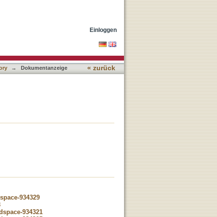
Einloggen
« zurück
ory
→
Dokumentanzeige
dspace-934329
8
-dspace-934321