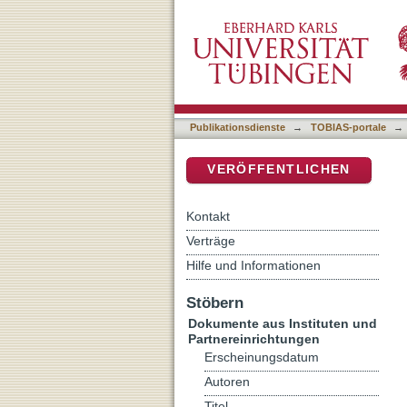
Strafvollzug im Saarland
DSpace Repositorium (Manakin b
Publikationsdienste
→
TOBIAS-portale
→
VERÖFFENTLICHEN
Kontakt
Verträge
Hilfe und Informationen
Stöbern
Dokumente aus Instituten und
Partnereinrichtungen
Erscheinungsdatum
Autoren
Titel