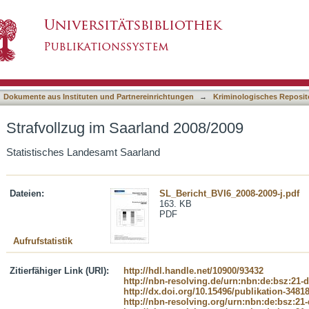
 2008/2009
asiert)
Dokumente aus Instituten und Partnereinrichtungen
→
Kriminologisches Reposit
Strafvollzug im Saarland 2008/2009
Statistisches Landesamt Saarland
Dateien:
SL_Bericht_BVI6_2008-2009-j.pdf
163. KB
PDF
Aufrufstatistik
Zitierfähiger Link (URI):
http://hdl.handle.net/10900/93432
http://nbn-resolving.de/urn:nbn:de:bsz:21-
http://dx.doi.org/10.15496/publikation-3481
http://nbn-resolving.org/urn:nbn:de:bsz:21