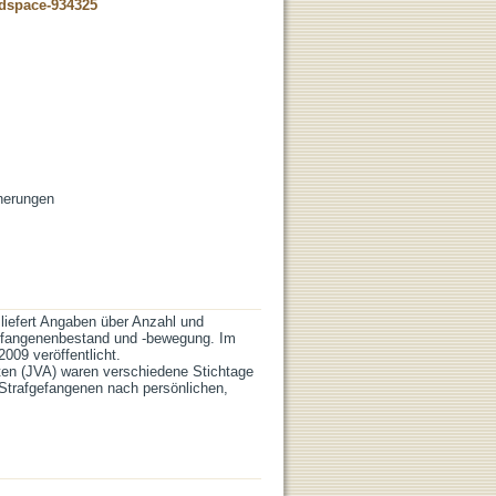
-dspace-934325
cherungen
e liefert Angaben über Anzahl und
Gefangenenbestand und -bewegung. Im
009 veröffentlicht.
ten (JVA) waren verschiedene Stichtage
 Strafgefangenen nach persönlichen,