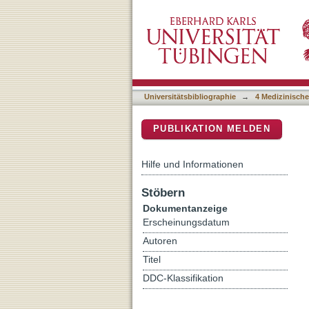
Toward a global geroethic
DSpace Repositorium (Manakin b
Universitätsbibliographie
→
4 Medizinische
PUBLIKATION MELDEN
Hilfe und Informationen
Stöbern
Dokumentanzeige
Erscheinungsdatum
Autoren
Titel
DDC-Klassifikation