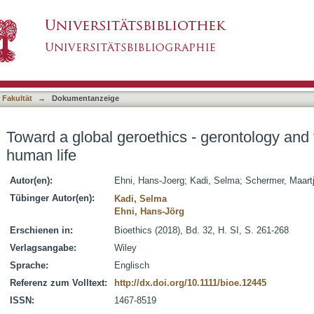
s - gerontology and the theory of the good huma
asiert)
 Fakultät
→
Dokumentanzeige
Toward a global geroethics - gerontology and 
human life
Autor(en):
Ehni, Hans-Joerg
;
Kadi, Selma
;
Schermer, Maart
Tübinger Autor(en):
Kadi, Selma
Ehni, Hans-Jörg
Erschienen in:
Bioethics (2018), Bd. 32, H. SI, S. 261-268
Verlagsangabe:
Wiley
Sprache:
Englisch
Referenz zum Volltext:
http://dx.doi.org/10.1111/bioe.12445
ISSN:
1467-8519