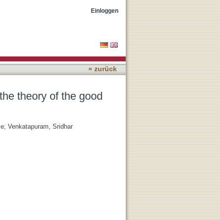
n life
Einloggen
« zurück
the theory of the good
je
;
Venkatapuram, Sridhar