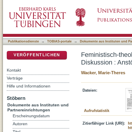
Feministisch-theologische Blicke auf die n
DSpace Repositorium (Manakin basiert)
Publikationsdienste
→
TOBIAS-portale
→
Dokumente aus Instituten und Pa
Feministisch-theo
VERÖFFENTLICHEN
Diskussion : Ans
Kontakt
Wacker, Marie-Theres
Verträge
Hilfe und Informationen
Dateien:
Stöbern
Dokumente aus Instituten und
Partnereinrichtungen
Aufrufstatistik
Erscheinungsdatum
Zitierfähiger Link (URI):
ht
Autoren
ht
Titel