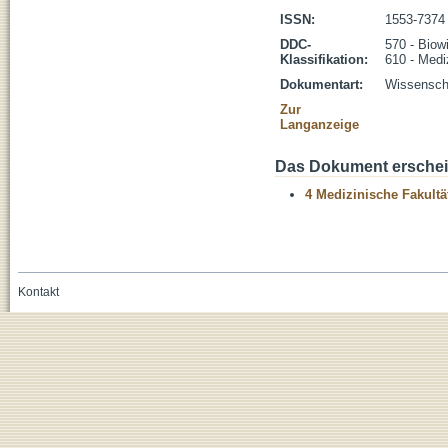
ISSN:
1553-7374
DDC-
570 - Biow
Klassifikation:
610 - Medi
Dokumentart:
Wissenscha
Zur
Langanzeige
Das Dokument erschein
4 Medizinische Fakultä
Kontakt