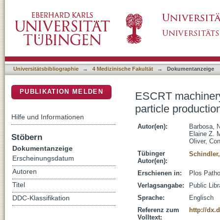
ESCRT machinery components are required for
DSpace Repositorium (Manakin basiert)
compartments
Universitätsbibliographie
→
4 Medizinische Fakultät
→
Dokumentanzeige
PUBLIKATION MELDEN
ESCRT machinery 
particle producti
Hilfe und Informationen
Autor(en):
Barbosa, N
Elaine Z. 
Stöbern
Oliver, Co
Dokumentanzeige
Tübinger
Schindler
Erscheinungsdatum
Autor(en):
Autoren
Erschienen in:
Plos Patho
Titel
Verlagsangabe:
Public Lib
Sprache:
Englisch
DDC-Klassifikation
Referenz zum
http://dx.
Volltext: