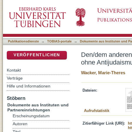
Den/dem anderen Raum geben : feministisch-c
DSpace Repositorium (Manakin basiert)
Publikationsdienste
→
TOBIAS-portale
→
Dokumente aus Instituten und Pa
Den/dem anderen R
VERÖFFENTLICHEN
ohne Antijudaism
Kontakt
Wacker, Marie-Theres
Verträge
Hilfe und Informationen
Dateien:
Stöbern
Dokumente aus Instituten und
Partnereinrichtungen
Aufrufstatistik
Erscheinungsdatum
Zitierfähiger Link (URI):
ht
Autoren
ht
Titel