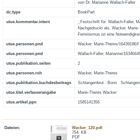
von Dr. Marianne Wallach-Faller
dc.type
BookPart
utue.kommentar.intern
;;Festschrift für: Wallach-Faller, 
Nachgedruckt als, Wacker, Marie-T
Feminismus ist eine Notwendigkeit
utue.personen.pnd
Wacker, Marie-Theres/16439186X
utue.personen.pnd
Wallach-Faller, Marianne/1634664
utue.publikation.seiten
2
utue.personen.roh
Wacker, Marie-Theres
utue.publikation.buchdesbeitrags
Schlangenbrut - Bonn : Schlangenb
utue.titel.verfasserangabe
Marie-Theres Wacker
utue.artikel.ppn
1585141356
Dateien:
Wacker_120.pdf
754. KB
PDF