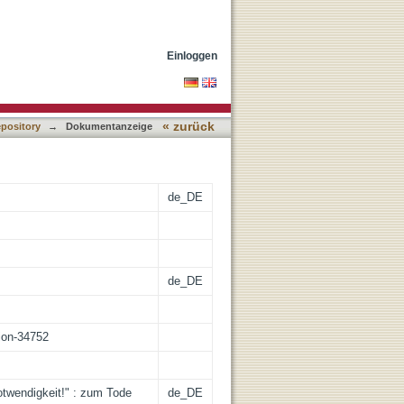
anne Wallach-Faller
Einloggen
« zurück
epository
→
Dokumentanzeige
de_DE
de_DE
tion-34752
otwendigkeit!" : zum Tode
de_DE