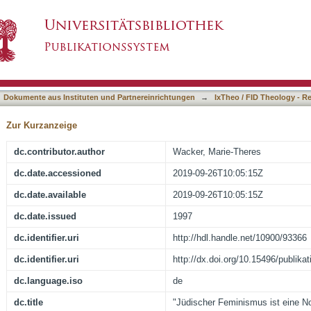
 eine Notwendigkeit!" : zum Tode von Dr. Mari
asiert)
Dokumente aus Instituten und Partnereinrichtungen
→
IxTheo / FID Theology - R
Zur Kurzanzeige
dc.contributor.author
Wacker, Marie-Theres
dc.date.accessioned
2019-09-26T10:05:15Z
dc.date.available
2019-09-26T10:05:15Z
dc.date.issued
1997
dc.identifier.uri
http://hdl.handle.net/10900/93366
dc.identifier.uri
http://dx.doi.org/10.15496/publika
dc.language.iso
de
dc.title
"Jüdischer Feminismus ist eine N