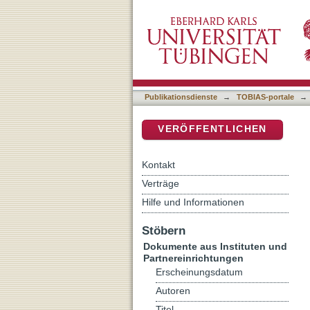
"Jüdischer Feminismus ist
DSpace Repositorium (Manakin b
Publikationsdienste
→
TOBIAS-portale
→
VERÖFFENTLICHEN
Kontakt
Verträge
Hilfe und Informationen
Stöbern
Dokumente aus Instituten und
Partnereinrichtungen
Erscheinungsdatum
Autoren
Titel