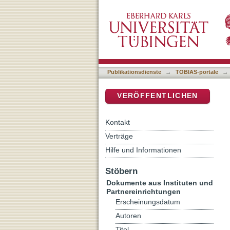
Gottes Groll, Gottes Güt
DSpace Repositorium (Manakin b
Publikationsdienste
→
TOBIAS-portale
→
VERÖFFENTLICHEN
Kontakt
Verträge
Hilfe und Informationen
Stöbern
Dokumente aus Instituten und
Partnereinrichtungen
Erscheinungsdatum
Autoren
Titel