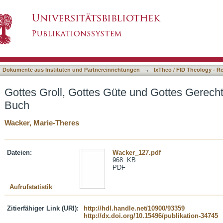
e und Gottes Gerechtigkeit nach dem Joel-Buch
asiert)
Dokumente aus Instituten und Partnereinrichtungen
→
IxTheo / FID Theology - R
Gottes Groll, Gottes Güte und Gottes Gerecht
Buch
Wacker, Marie-Theres
Dateien:
Wacker_127.pdf
968. KB
PDF
Aufrufstatistik
Zitierfähiger Link (URI):
http://hdl.handle.net/10900/93359
http://dx.doi.org/10.15496/publikation-34745