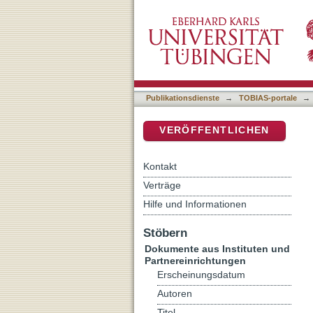
"Nicht Sklavin, sondern F
DSpace Repositorium (Manakin b
Geburtstag von Luise Scho
Publikationsdienste
→
TOBIAS-portale
→
VERÖFFENTLICHEN
Kontakt
Verträge
Hilfe und Informationen
Stöbern
Dokumente aus Instituten und
Partnereinrichtungen
Erscheinungsdatum
Autoren
Titel