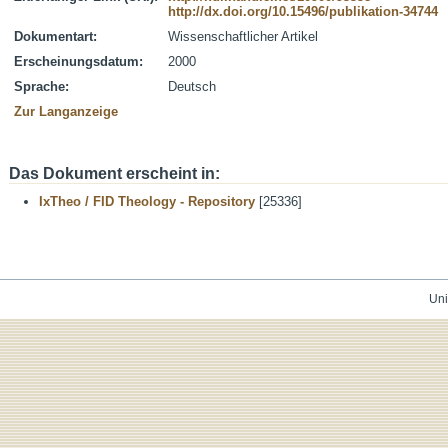
http://dx.doi.org/10.15496/publikation-34744
Dokumentart:
Wissenschaftlicher Artikel
Erscheinungsdatum:
2000
Sprache:
Deutsch
Zur Langanzeige
Das Dokument erscheint in:
IxTheo / FID Theology - Repository
[25336]
Uni