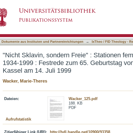
reie" : Stationen feministischer Theologie 193
asiert)
ttroff in Kassel am 14. Juli 1999
Dokumente aus Instituten und Partnereinrichtungen
→
IxTheo / FID Theology - R
"Nicht Sklavin, sondern Freie" : Stationen fem
1934-1999 : Festrede zum 65. Geburtstag von 
Kassel am 14. Juli 1999
Wacker, Marie-Theres
Dateien:
Wacker_125.pdf
188. KB
PDF
Aufrufstatistik
Zitierfähiger Link (URI):
http://hdl.handle.net/10900/93358