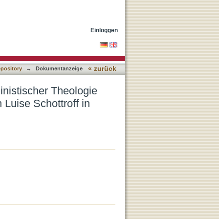
4-1999 : Festrede zum 65.
Einloggen
« zurück
epository
→
Dokumentanzeige
inistischer Theologie
Luise Schottroff in