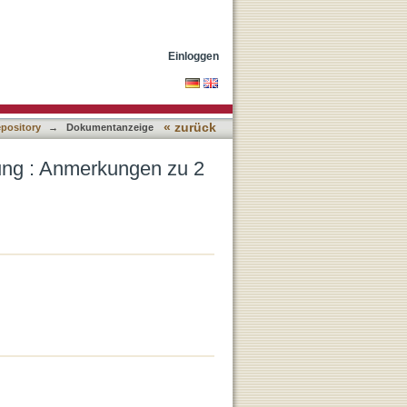
am 21,1-14
Einloggen
« zurück
epository
→
Dokumentanzeige
nung : Anmerkungen zu 2