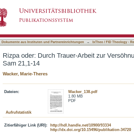
-Arbeit zur Versöhnung : Anmerkungen zu 2 S
asiert)
Dokumente aus Instituten und Partnereinrichtungen
→
IxTheo / FID Theology - R
Rizpa oder: Durch Trauer-Arbeit zur Versöh
Sam 21,1-14
Wacker, Marie-Theres
Dateien:
Wacker_138.pdf
1.80 MB
PDF
Aufrufstatistik
Zitierfähiger Link (URI):
http://hdl.handle.net/10900/93334
http://dx.doi.org/10.15496/publikation-34720