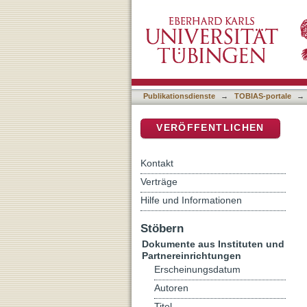
Rizpa oder: Durch Trauer
DSpace Repositorium (Manakin b
Publikationsdienste
→
TOBIAS-portale
→
VERÖFFENTLICHEN
Kontakt
Verträge
Hilfe und Informationen
Stöbern
Dokumente aus Instituten und
Partnereinrichtungen
Erscheinungsdatum
Autoren
Titel