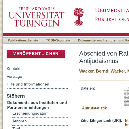
Abschied von Ratisbonne : ein Exkurs zum k
DSpace Repositorium (Manakin basiert)
Publikationsdienste
→
TOBIAS-portale
→
Dokumente aus Instituten und Pa
Abschied von Rat
VERÖFFENTLICHEN
Antijudaismus
Kontakt
Wacker, Bernd
;
Wacker, 
Verträge
Hilfe und Informationen
Dateien:
Stöbern
Dokumente aus Instituten und
Partnereinrichtungen
Aufrufstatistik
Erscheinungsdatum
Zitierfähiger Link (URI):
ht
Autoren
ht
Titel