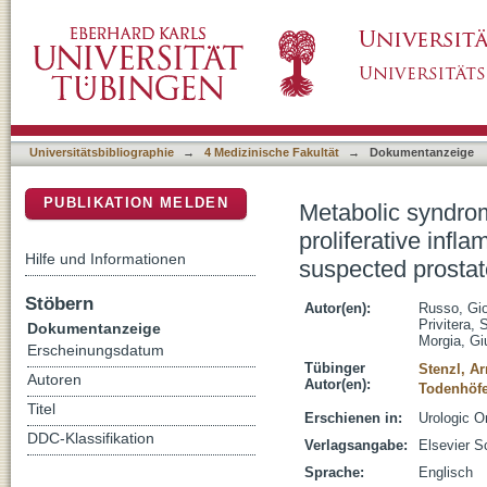
Metabolic syndrome is not associated with gr
DSpace Repositorium (Manakin basiert)
and inflammation in patients with suspected 
Universitätsbibliographie
→
4 Medizinische Fakultät
→
Dokumentanzeige
PUBLIKATION MELDEN
Metabolic syndrom
proliferative infl
Hilfe und Informationen
suspected prostat
Stöbern
Autor(en):
Russo, Gio
Privitera, 
Dokumentanzeige
Morgia, G
Erscheinungsdatum
Tübinger
Stenzl, Ar
Autoren
Autor(en):
Todenhöfe
Titel
Erschienen in:
Urologic O
DDC-Klassifikation
Verlagsangabe:
Elsevier S
Sprache:
Englisch