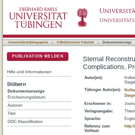
Sternal Reconstruction with the Omental Fla
DSpace Repositorium (Manakin basiert)
Mortality, and Quality of Life
Universitätsbibliographie
→
4 Medizinische Fakultät
→
Dokumentanzeige
PUBLIKATION MELDEN
Sternal Reconstru
Complications, Pre
Hilfe und Informationen
Autor(en):
Kolbe
Daigel
Stöbern
Tübinger Autor(en):
Kolbe
Dokumentanzeige
Daige
Erscheinungsdatum
Erschienen in:
Journ
Autoren
Verlagsangabe:
Thiem
Titel
Sprache:
Engli
DDC-Klassifikation
Referenz zum
http:
Volltext: