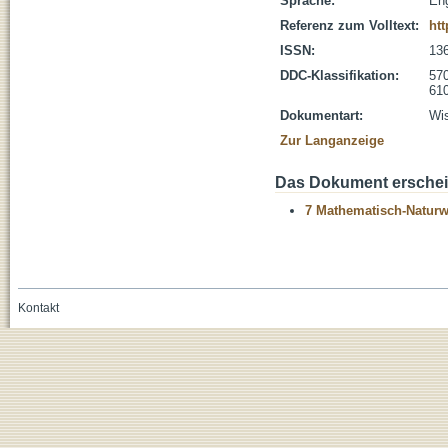
Sprache:
Eng
Referenz zum Volltext:
htt
ISSN:
13
DDC-Klassifikation:
570
610
Dokumentart:
Wis
Zur Langanzeige
Das Dokument erschein
7 Mathematisch-Naturwi
Kontakt