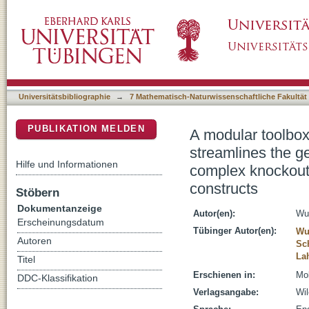
A modular toolbox for Golden-Gate-based pla
DSpace Repositorium (Manakin basiert)
Ralstonia solanacearum species complex kno
constructs
Universitätsbibliographie
→
7 Mathematisch-Naturwissenschaftliche Fakultät
PUBLIKATION MELDEN
A modular toolbo
streamlines the g
Hilfe und Informationen
complex knockout 
constructs
Stöbern
Dokumentanzeige
Autor(en):
Wu
Erscheinungsdatum
Tübinger Autor(en):
Wu
Autoren
Sc
La
Titel
Erschienen in:
Mol
DDC-Klassifikation
Verlagsangabe:
Wi