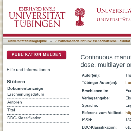
Continuous manufacturing and analytical chara
DSpace Repositorium (Manakin basiert)
films
Universitätsbibliographie
→
7 Mathematisch-Naturwissenschaftliche Fakultät
PUBLIKATION MELDEN
Continuous manufac
dose, multilayer o
Hilfe und Informationen
Autor(en):
Th
Stöbern
Tübinger Autor(en):
Lu
Dokumentanzeige
Erschienen in:
Eur
Erscheinungsdatum
Verlagsangabe:
Els
Autoren
Sprache:
Eng
Titel
Referenz zum Volltext:
htt
DDC-Klassifikation
ISSN:
18
DDC-Klassifikation:
610