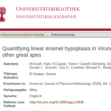
 hypoplasia in Virunga Mountain gorillas and o
asiert)
h-Naturwissenschaftliche Fakultät
→
Dokumentanzeige
Quantifying linear enamel hypoplasia in Virun
other great apes
Autor(en):
McGrath, Kate
;
El-Zaatari, Sireen
;
Guatelli-Steinberg, D
Donald J.
;
Stoinski, Tara S.
;
Cranfield, Michael R.
;
Muda
Tübinger
El Zaatari, Sireen
Autor(en):
Erschienen in:
American Journal of Physical Anthropology (2018), Bd. 1
Verlagsangabe:
Wiley
Sprache:
Englisch
Referenz zum
http://dx.doi.org/10.1002/ajpa.23436
Volltext: