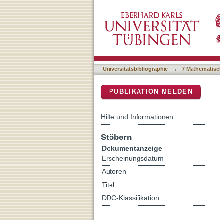
Quantifying linear enamel
DSpace Repositorium (Manakin b
Universitätsbibliographie
→
7 Mathematisc
PUBLIKATION MELDEN
Hilfe und Informationen
Stöbern
Dokumentanzeige
Erscheinungsdatum
Autoren
Titel
DDC-Klassifikation