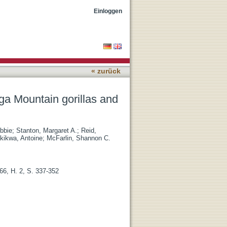
ther great apes
Einloggen
« zurück
ga Mountain gorillas and
ebbie
;
Stanton, Margaret A.
;
Reid,
kikwa, Antoine
;
McFarlin, Shannon C.
66, H. 2, S. 337-352