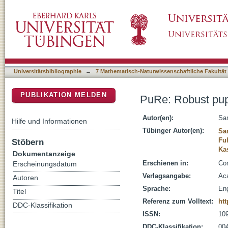
PuRe: Robust pupil detection for real-time pe
DSpace Repositorium (Manakin basiert)
Universitätsbibliographie
→
7 Mathematisch-Naturwissenschaftliche Fakultät
PUBLIKATION MELDEN
PuRe: Robust pupi
Autor(en):
San
Hilfe und Informationen
Tübinger Autor(en):
San
Fu
Stöbern
Ka
Dokumentanzeige
Erschienen in:
Com
Erscheinungsdatum
Verlagsangabe:
Aca
Autoren
Sprache:
Eng
Titel
Referenz zum Volltext:
htt
DDC-Klassifikation
ISSN:
10
DDC-Klassifikation:
004