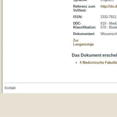
Referenz zum
http://dx
Volltext:
ISSN:
2332-7812
DDC-
610 - Medi
Klassifikation:
570 - Biow
Dokumentart:
Wissenscha
Zur
Langanzeige
Das Dokument erschein
4 Medizinische Fakultä
Kontakt