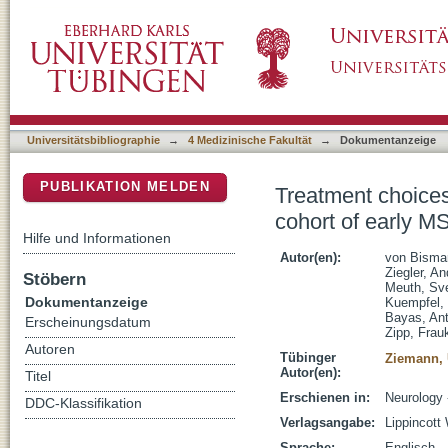
Treatment choices and neuropsychological sy
DSpace Repositorium (Manakin basiert)
Universitätsbibliographie
→
4 Medizinische Fakultät
→
Dokumentanzeige
PUBLIKATION MELDEN
Treatment choice
cohort of early M
Hilfe und Informationen
Autor(en):
von Bisma
Ziegler, A
Stöbern
Meuth, Sv
Dokumentanzeige
Kuempfel, 
Bayas, An
Erscheinungsdatum
Zipp, Frau
Autoren
Tübinger
Ziemann, 
Autor(en):
Titel
Erschienen in:
Neurology 
DDC-Klassifikation
Verlagsangabe:
Lippincott
Sprache:
Englisch