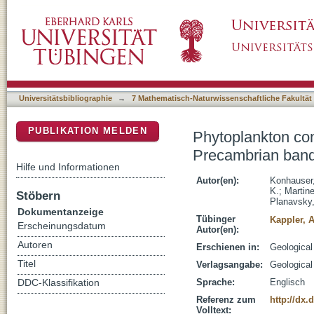
Phytoplankton contributions to the trace-el
DSpace Repositorium (Manakin basiert)
formations
Universitätsbibliographie
→
7 Mathematisch-Naturwissenschaftliche Fakultät
PUBLIKATION MELDEN
Phytoplankton con
Precambrian band
Hilfe und Informationen
Autor(en):
Konhauser,
K.
;
Martine
Stöbern
Planavsky,
Dokumentanzeige
Tübinger
Kappler, 
Erscheinungsdatum
Autor(en):
Autoren
Erschienen in:
Geological
Titel
Verlagsangabe:
Geologica
Sprache:
Englisch
DDC-Klassifikation
Referenz zum
http://dx.
Volltext: