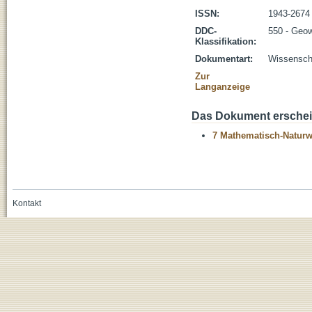
ISSN:
1943-2674
DDC-
550 - Geo
Klassifikation:
Dokumentart:
Wissenscha
Zur
Langanzeige
Das Dokument erschein
7 Mathematisch-Naturwi
Kontakt