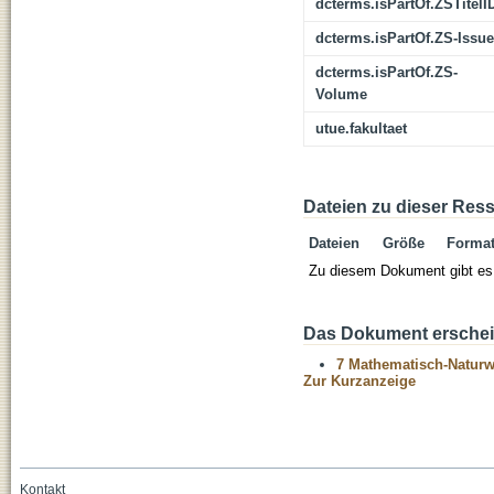
dcterms.isPartOf.ZSTitelI
dcterms.isPartOf.ZS-Issue
dcterms.isPartOf.ZS-
Volume
utue.fakultaet
Dateien zu dieser Res
Dateien
Größe
Forma
Zu diesem Dokument gibt es 
Das Dokument erschein
7 Mathematisch-Naturwi
Zur Kurzanzeige
Kontakt