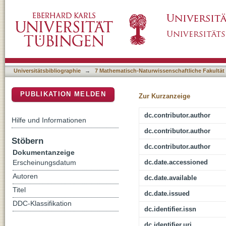
Growth and Population Dynamics of the Anaer
DSpace Repositorium (Manakin basiert)
Enrichment Culture KS
Universitätsbibliographie
→
7 Mathematisch-Naturwissenschaftliche Fakultät
PUBLIKATION MELDEN
Zur Kurzanzeige
dc.contributor.author
Hilfe und Informationen
dc.contributor.author
Stöbern
dc.contributor.author
Dokumentanzeige
dc.date.accessioned
Erscheinungsdatum
Autoren
dc.date.available
Titel
dc.date.issued
DDC-Klassifikation
dc.identifier.issn
dc.identifier.uri