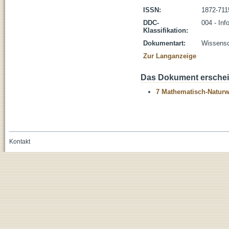
ISSN:
1872-711
DDC-
004 - Inf
Klassifikation:
Dokumentart:
Wissensch
Zur Langanzeige
Das Dokument erschein
7 Mathematisch-Naturwi
Kontakt