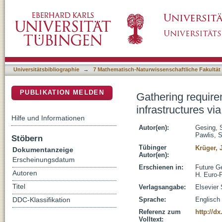
Gathering requirements for advancing simula
DSpace Repositorium (Manakin basiert)
Universitätsbibliographie
→
7 Mathematisch-Naturwissenschaftliche Fakultät
PUBLIKATION MELDEN
Gathering require
infrastructures v
Hilfe und Informationen
Autor(en):
Gesing, 
Pawlis, 
Stöbern
Tübinger
Krüger, 
Dokumentanzeige
Autor(en):
Erscheinungsdatum
Erschienen in:
Future Ge
Autoren
H. Euro-
Titel
Verlagsangabe:
Elsevier
Sprache:
Englisch
DDC-Klassifikation
Referenz zum
http://dx
Volltext: