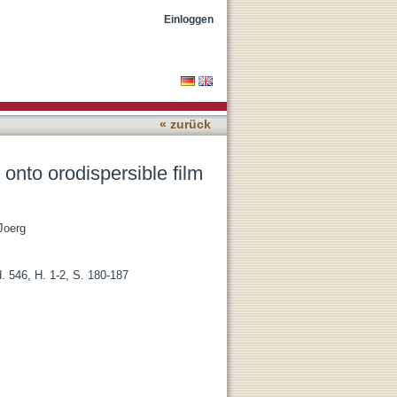
rmulations
Einloggen
« zurück
 onto orodispersible film
 Joerg
. 546, H. 1-2, S. 180-187