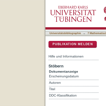
Continuous inkjet printing
DSpace Repositorium (Manakin b
Universitätsbibliographie
→
7 Mathematisc
PUBLIKATION MELDEN
Hilfe und Informationen
Stöbern
Dokumentanzeige
Erscheinungsdatum
Autoren
Titel
DDC-Klassifikation