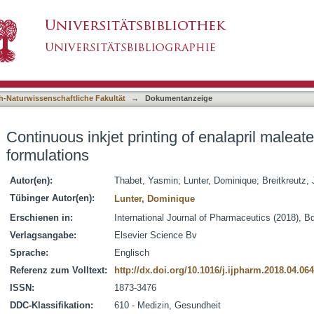
 of enalapril maleate onto orodispersible film fo
asiert)
h-Naturwissenschaftliche Fakultät
→
Dokumentanzeige
Continuous inkjet printing of enalapril maleate
formulations
Autor(en):
Thabet, Yasmin
;
Lunter, Dominique
;
Breitkreutz,
Tübinger Autor(en):
Lunter, Dominique
Erschienen in:
International Journal of Pharmaceutics (2018), Bd
Verlagsangabe:
Elsevier Science Bv
Sprache:
Englisch
Referenz zum Volltext:
http://dx.doi.org/10.1016/j.ijpharm.2018.04.064
ISSN:
1873-3476
DDC-Klassifikation:
610 - Medizin, Gesundheit