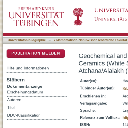
Geochemical and Petrographic Analysis of La
DSpace Repositorium (Manakin basiert)
and Monochrome) from Tell Atchana/Alalakh 
Universitätsbibliographie
→
7 Mathematisch-Naturwissenschaftliche Fakultät
PUBLIKATION MELDEN
Geochemical and P
Ceramics (White S
Hilfe und Informationen
Atchana/Alalakh (
Stöbern
Autor(en):
Ha
Dokumentanzeige
Tübinger Autor(en):
Ki
Erscheinungsdatum
Erschienen in:
Arc
Autoren
Verlagsangabe:
Wi
Titel
Sprache:
Eng
DDC-Klassifikation
Referenz zum Volltext:
htt
ISSN:
14