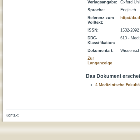
Verlagsangabe:
Oxford Uni
Sprache:
Englisch
Referenz zum
http://dx.
Volltext:
ISSN:
1532-2092
DDC-
610 - Medi
Klassifikation:
Dokumentart:
Wissenscha
Zur
Langanzeige
Das Dokument erschein
4 Medizinische Fakultä
Kontakt