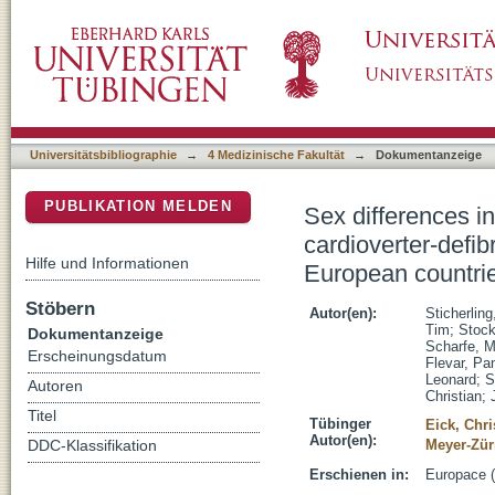
Sex differences in outcomes of primary preven
DSpace Repositorium (Manakin basiert)
combined registry data from eleven European
Universitätsbibliographie
→
4 Medizinische Fakultät
→
Dokumentanzeige
PUBLIKATION MELDEN
Sex differences i
cardioverter-defib
Hilfe und Informationen
European countri
Stöbern
Autor(en):
Sticherling
Tim
;
Stock
Dokumentanzeige
Scharfe, M
Erscheinungsdatum
Flevar, Pa
Leonard
;
S
Autoren
Christian
;
Titel
Tübinger
Eick, Chri
Autor(en):
Meyer-Zürn
DDC-Klassifikation
Erschienen in:
Europace (