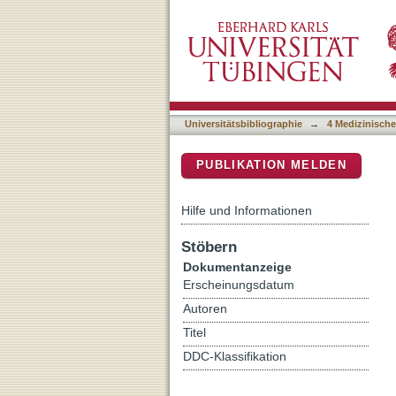
Even subtle cultural differ
DSpace Repositorium (Manakin b
Universitätsbibliographie
→
4 Medizinische
PUBLIKATION MELDEN
Hilfe und Informationen
Stöbern
Dokumentanzeige
Erscheinungsdatum
Autoren
Titel
DDC-Klassifikation