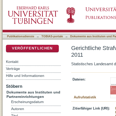
Gerichtliche Strafverfolgung im Freistaat Sa
DSpace Repositorium (Manakin basiert)
Publikationsdienste
→
TOBIAS-portale
→
Dokumente aus Instituten und Pa
Gerichtliche Stra
VERÖFFENTLICHEN
2011
Kontakt
Statistisches Landesamt 
Verträge
Hilfe und Informationen
Dateien:
Stöbern
Dokumente aus Instituten und
Partnereinrichtungen
Aufrufstatistik
Erscheinungsdatum
Zitierfähiger Link (URI):
Autoren
Titel