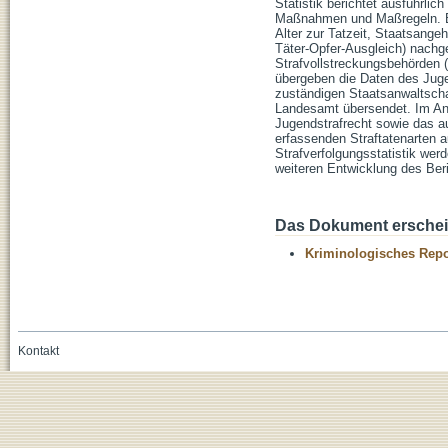
Statistik berichtet ausführlic
Maßnahmen und Maßregeln. Bei
Alter zur Tatzeit, Staatsange
Täter-Opfer-Ausgleich) nachg
Strafvollstreckungsbehörden (
übergeben die Daten des Jugen
zuständigen Staatsanwaltschaf
Landesamt übersendet. Im Anh
Jugendstrafrecht sowie das au
erfassenden Straftatenarten a
Strafverfolgungsstatistik wer
weiteren Entwicklung des Be
Das Dokument erschein
Kriminologisches Repo
Kontakt