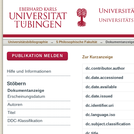
Salvador Allende und die weltpolitischen Konf
DSpace Repositorium (Manakin basiert)
Universitätsbibliographie
→
5 Philosophische Fakultät
→
Dokumentanzeig
PUBLIKATION MELDEN
Zur Kurzanzeige
dc.contributor.author
Hilfe und Informationen
dc.date.accessioned
Stöbern
dc.date.available
Dokumentanzeige
dc.date.issued
Erscheinungsdatum
Autoren
dc.identifier.uri
Titel
dc.language.iso
DDC-Klassifikation
dc.subject.classification
dc.title