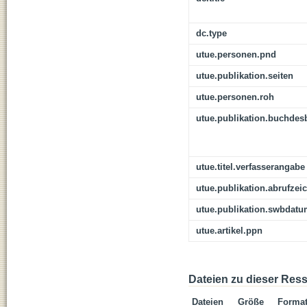
dc.type
utue.personen.pnd
utue.publikation.seiten
utue.personen.roh
utue.publikation.buchdes
utue.titel.verfasserangabe
utue.publikation.abrufzei
utue.publikation.swbdat
utue.artikel.ppn
Dateien zu dieser Res
Dateien
Größe
Forma