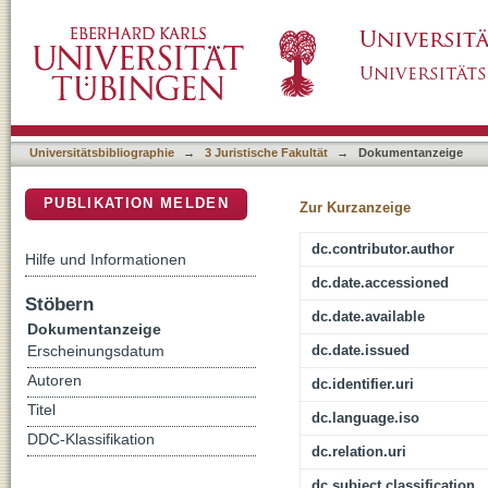
Hochschulgovernance statt Unternehmerisch
DSpace Repositorium (Manakin basiert)
Wissenschaftsrats
Universitätsbibliographie
→
3 Juristische Fakultät
→
Dokumentanzeige
PUBLIKATION MELDEN
Zur Kurzanzeige
dc.contributor.author
Hilfe und Informationen
dc.date.accessioned
Stöbern
dc.date.available
Dokumentanzeige
dc.date.issued
Erscheinungsdatum
Autoren
dc.identifier.uri
Titel
dc.language.iso
DDC-Klassifikation
dc.relation.uri
dc.subject.classification