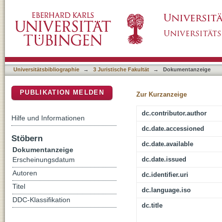
Hausarbeit der Übung im Öffentlichen Rech
DSpace Repositorium (Manakin basiert)
2018 : "Reden scheint Gold - Schweigen nur 
Universitätsbibliographie
→
3 Juristische Fakultät
→
Dokumentanzeige
PUBLIKATION MELDEN
Zur Kurzanzeige
dc.contributor.author
Hilfe und Informationen
dc.date.accessioned
Stöbern
dc.date.available
Dokumentanzeige
dc.date.issued
Erscheinungsdatum
Autoren
dc.identifier.uri
Titel
dc.language.iso
DDC-Klassifikation
dc.title