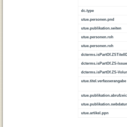
dc.type
utue.personen.pnd
utue.publikation.seiten
utue.personen.roh
utue.personen.roh
dcterms.isPartOf.ZSTitelI
dcterms.isPartOf.ZS-Issue
dcterms.isPartOf.ZS-Vol
utue.titel.verfasserangabe
utue.publikation.abrufzei
utue.publikation.swbdat
utue.artikel.ppn