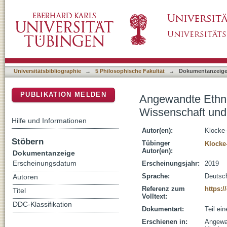
Angewandte Ethnologie : zwischen anwendung
DSpace Repositorium (Manakin basiert)
Praxis
Universitätsbibliographie
→
5 Philosophische Fakultät
→
Dokumentanzeig
PUBLIKATION MELDEN
Angewandte Ethno
Wissenschaft und 
Hilfe und Informationen
Autor(en):
Klocke-
Stöbern
Tübinger
Klocke
Autor(en):
Dokumentanzeige
Erscheinungsdatum
Erscheinungsjahr:
2019
Sprache:
Deutsc
Autoren
Referenz zum
https:/
Titel
Volltext:
DDC-Klassifikation
Dokumentart:
Teil ei
Erschienen in:
Angewan