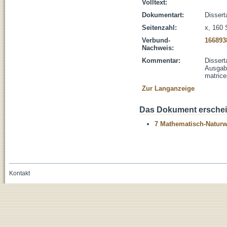
Volltext:
Dokumentart:
Dissert
Seitenzahl:
x, 160 
Verbund-
166893
Nachweis:
Kommentar:
Dissert
Ausgabe
matrice
Zur Langanzeige
Das Dokument erschein
7 Mathematisch-Naturwi
Kontakt