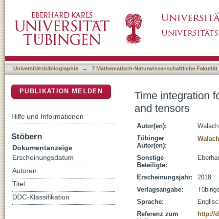
Time integration for the dynamical low-rank 
DSpace Repositorium (Manakin basiert)
Universitätsbibliographie
→
7 Mathematisch-Naturwissenschaftliche Fakultät
PUBLIKATION MELDEN
Time integration 
and tensors
Hilfe und Informationen
Autor(en):
Walach
Stöbern
Tübinger
Walach
Autor(en):
Dokumentanzeige
Erscheinungsdatum
Sonstige
Eberhar
Beteiligte:
Autoren
Erscheinungsjahr:
2018
Titel
Verlagsangabe:
Tübing
DDC-Klassifikation
Sprache:
Englisc
Referenz zum
http://