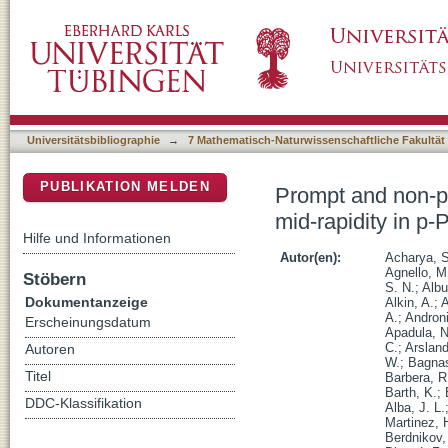
Prompt and non-prompt J/psi production and nu
DSpace Repositorium (Manakin basiert)
at root s(NN)=5.02 TeV
Universitätsbibliographie
→
7 Mathematisch-Naturwissenschaftliche Fakultät
PUBLIKATION MELDEN
Prompt and non-pr
mid-rapidity in p-
Hilfe und Informationen
Autor(en):
Acharya, S
Agnello, M
Stöbern
S. N.
;
Albu
Dokumentanzeige
Alkin, A.
;
A
A.
;
Androni
Erscheinungsdatum
Apadula, N
C.
;
Arslan
Autoren
W.
;
Bagnas
Titel
Barbera, R
Barth, K.
;
DDC-Klassifikation
Alba, J. L.
Martinez, 
Berdnikov,