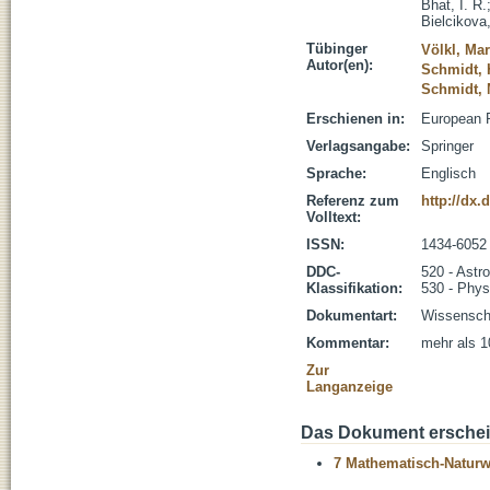
Bhat, I. R.
Bielcikova,
Tübinger
Völkl, Mar
Autor(en):
Schmidt, 
Schmidt, 
Erschienen in:
European P
Verlagsangabe:
Springer
Sprache:
Englisch
Referenz zum
http://dx.
Volltext:
ISSN:
1434-6052
DDC-
520 - Astr
Klassifikation:
530 - Phys
Dokumentart:
Wissenscha
Kommentar:
mehr als 1
Zur
Langanzeige
Das Dokument erschein
7 Mathematisch-Naturwi