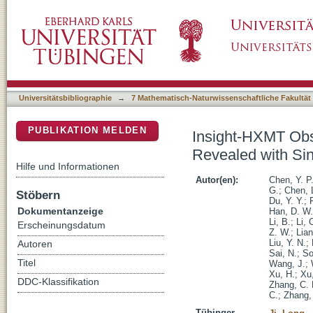
Insight-HXMT Observations of 4U 1636-536: 
DSpace Repositorium (Manakin basiert)
Ray Burst
Universitätsbibliographie
→
7 Mathematisch-Naturwissenschaftliche Fakultät
PUBLIKATION MELDEN
Insight-HXMT Obs
Revealed with Sin
Hilfe und Informationen
Autor(en):
Chen, Y. P
G.
;
Chen, 
Stöbern
Du, Y. Y.
;
Dokumentanzeige
Han, D. W.
Li, B.
;
Li, 
Erscheinungsdatum
Z. W.
;
Lian
Liu, Y. N.
;
Autoren
Sai, N.
;
So
Titel
Wang, J.
;
Xu, H.
;
Xu,
DDC-Klassifikation
Zhang, C.
C.
;
Zhang,
Tübinger