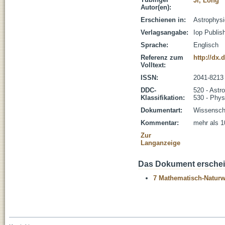
Ji, Long
Autor(en):
Erschienen in:
Astrophysic
Verlagsangabe:
Iop Publis
Sprache:
Englisch
Referenz zum
http://dx.
Volltext:
ISSN:
2041-8213
DDC-
520 - Astr
Klassifikation:
530 - Phys
Dokumentart:
Wissenscha
Kommentar:
mehr als 1
Zur
Langanzeige
Das Dokument erschein
7 Mathematisch-Naturwi