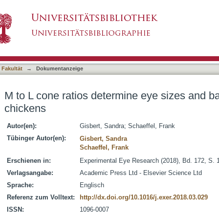
ne eye sizes and baseline refractions in chick
asiert)
 Fakultät
→
Dokumentanzeige
M to L cone ratios determine eye sizes and bas
chickens
Autor(en):
Gisbert, Sandra
;
Schaeffel, Frank
Tübinger Autor(en):
Gisbert, Sandra
Schaeffel, Frank
Erschienen in:
Experimental Eye Research (2018), Bd. 172, S. 
Verlagsangabe:
Academic Press Ltd - Elsevier Science Ltd
Sprache:
Englisch
Referenz zum Volltext:
http://dx.doi.org/10.1016/j.exer.2018.03.029
ISSN:
1096-0007