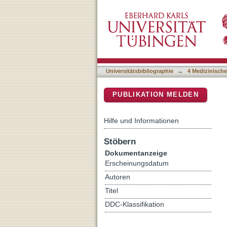
M to L cone ratios determi
DSpace Repositorium (Manakin b
Universitätsbibliographie
→
4 Medizinische
PUBLIKATION MELDEN
Hilfe und Informationen
Stöbern
Dokumentanzeige
Erscheinungsdatum
Autoren
Titel
DDC-Klassifikation