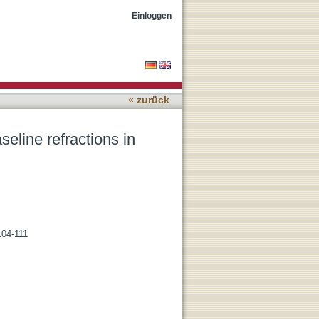
ens
Einloggen
« zurück
eline refractions in
104-111