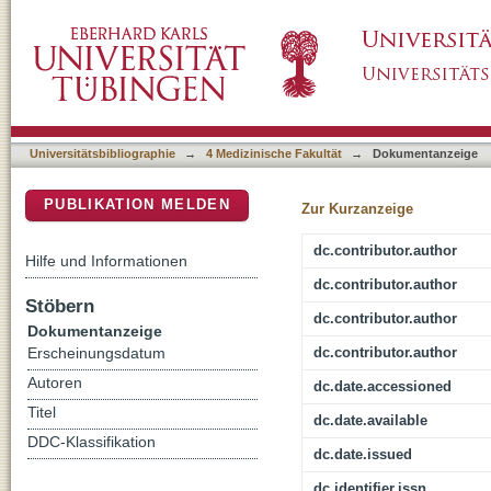
Using video rasterstereography and treadmill 
DSpace Repositorium (Manakin basiert)
outcome after lumbar spinal fusion
Universitätsbibliographie
→
4 Medizinische Fakultät
→
Dokumentanzeige
PUBLIKATION MELDEN
Zur Kurzanzeige
dc.contributor.author
Hilfe und Informationen
dc.contributor.author
Stöbern
dc.contributor.author
Dokumentanzeige
dc.contributor.author
Erscheinungsdatum
Autoren
dc.date.accessioned
Titel
dc.date.available
DDC-Klassifikation
dc.date.issued
dc.identifier.issn