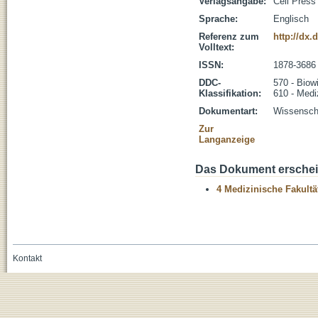
Verlagsangabe:
Cell Press
Sprache:
Englisch
Referenz zum
http://dx.
Volltext:
ISSN:
1878-3686
DDC-
570 - Biow
Klassifikation:
610 - Medi
Dokumentart:
Wissenscha
Zur
Langanzeige
Das Dokument erschein
4 Medizinische Fakultä
Kontakt