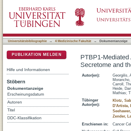
PTBP1-Mediated Alternative Splicing Regula
DSpace Repositorium (Manakin basiert)
tumorigenic Effects of Senescent Cells
Universitätsbibliographie
→
4 Medizinische Fakultät
→
Dokumentanzeige
PUBLIKATION MELDEN
PTBP1-Mediated Al
Secretome and the
Hilfe und Informationen
Autor(en):
Georgilis,
Morancho, 
Stöbern
Carroll, T
Dokumentanzeige
Heide, Dan
Mathias
;
T
Erscheinungsdatum
Tübinger
Klotz, Sab
Autoren
Autor(en):
D'Artista,
Titel
Seehawer,
Zender, L
DDC-Klassifikation
Erschienen in:
Cancer Cel